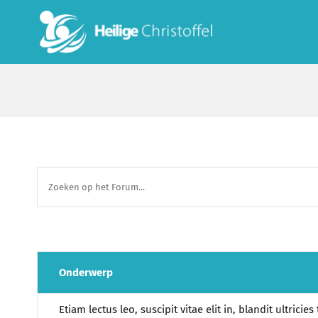
Skip
to
content
Onderwerp
Etiam lectus leo, suscipit vitae elit in, blandit ultricies 