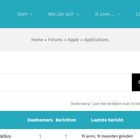
Start
Wie zijn wij?
Ik zoek …
C
Home
»
Forums
»
Apple
»
Applications
Onderwerp 1 aan het bekijken (van in tot
Deelnemers
Berichten
Laatste bericht
tellus
1
1
10 jaren, 10 maanden geleden