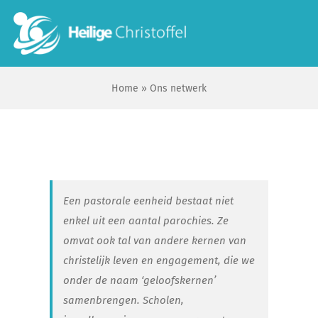
Skip
to
To
content
Na
Home
»
Ons netwerk
Start
Wie zijn wij?
Ik zoek …
Een pastorale eenheid bestaat niet
enkel uit een aantal parochies. Ze
Contact
omvat ook tal van andere kernen van
christelijk leven en engagement, die we
Bisdom Antwerpen
onder de naam ‘geloofskernen’
samenbrengen. Scholen,