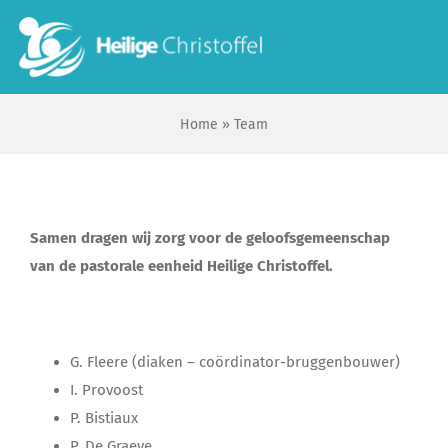
Skip
to
To
content
Na
Home
»
Team
Start
Wie zijn wij?
Samen dragen wij zorg voor de geloofsgemeenschap
Ik zoek …
van de pastorale eenheid Heilige Christoffel.
Contact
G. Fleere (diaken – coördinator-bruggenbouwer)
I. Provoost
Bisdom Antwerpen
P. Bistiaux
P. De Graeve