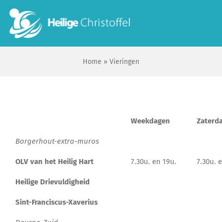
Skip
to
To
content
Na
Home
»
Vieringen
Start
Wie zijn wij?
Weekdagen
Zaterd
Ik zoek …
Borgerhout-extra-muros
Contact
OLV van het Heilig Hart
7.30u. en 19u.
7.30u. 
Heilige Drievuldigheid
Bisdom Antwerpen
Sint-Franciscus-Xaverius