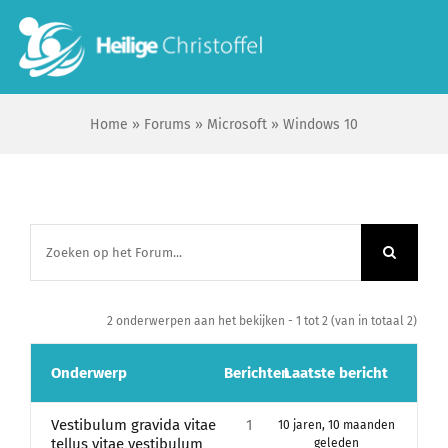
Skip
to
To
content
Na
Home
»
Forums
»
Microsoft
»
Windows 10
Start
Wie zijn wij?
Ik zoek …
2 onderwerpen aan het bekijken - 1 tot 2 (van in totaal 2)
Contact
Onderwerp
Berichten
Laatste bericht
Bisdom Antwerpen
Vestibulum gravida vitae
1
10 jaren, 10 maanden
tellus vitae vestibulum
geleden