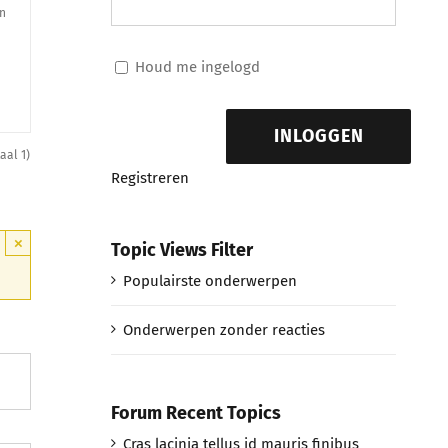
on
Houd me ingelogd
INLOGGEN
aal 1)
Registreren
×
Topic Views Filter
Populairste onderwerpen
Onderwerpen zonder reacties
Forum Recent Topics
Cras lacinia tellus id mauris finibus