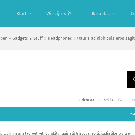
Start
Wie zijn wij?
Ik zoek …
C
rpen
»
Gadgets & Stuff
»
Headphones
»
Mauris ac nibh quis eros sagitt
1 bericht aan het bekijken (van in tot
#4
itudin mauris laoreet vel. Curabitur quis elit tristique, sollicitudin libero vitae,