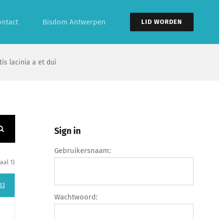
ontact
Bisdom Antwerpen
LID WORDEN
is lacinia a et dui
Sign in
Gebruikersnaam:
aal 1)
83
Wachtwoord: