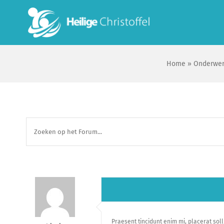
Skip
to
content
Home
»
Onderwe
Praesent tincidunt enim mi, placerat sollic