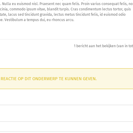
 Nulla eu euismod nisl. Praesent nec quam felis. Proin varius consequat felis, n
 lacinia, commodo ipsum vitae, blandit turpis. Cras condimentum lectus tortor, quis
ate, lacus sed tincidunt gravida, lectus metus tincidunt felis, id euismod odio
e. Vestibulum a tempus dui, eu rhoncus arcu.
1 bericht aan het bekijken (van in tot
N REACTIE OP DIT ONDERWERP TE KUNNEN GEVEN.