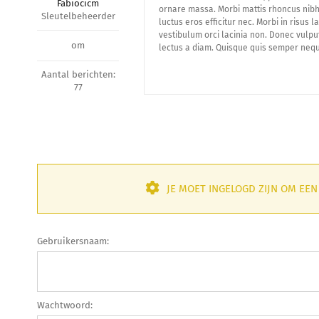
Fabiocicm
ornare massa. Morbi mattis rhoncus nibh.
Sleutelbeheerder
luctus eros efficitur nec. Morbi in risus
vestibulum orci lacinia non. Donec vulput
om
lectus a diam. Quisque quis semper nequ
Aantal berichten:
77
JE MOET INGELOGD ZIJN OM EE
Gebruikersnaam:
Wachtwoord: