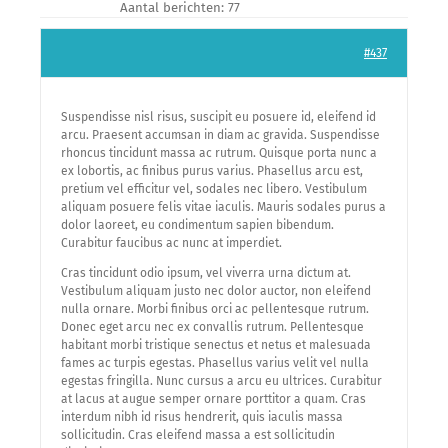
Lid Worden
Aantal berichten: 77
#437
Suspendisse nisl risus, suscipit eu posuere id, eleifend id
arcu. Praesent accumsan in diam ac gravida. Suspendisse
rhoncus tincidunt massa ac rutrum. Quisque porta nunc a
ex lobortis, ac finibus purus varius. Phasellus arcu est,
pretium vel efficitur vel, sodales nec libero. Vestibulum
aliquam posuere felis vitae iaculis. Mauris sodales purus a
dolor laoreet, eu condimentum sapien bibendum.
Curabitur faucibus ac nunc at imperdiet.
Cras tincidunt odio ipsum, vel viverra urna dictum at.
Vestibulum aliquam justo nec dolor auctor, non eleifend
nulla ornare. Morbi finibus orci ac pellentesque rutrum.
Donec eget arcu nec ex convallis rutrum. Pellentesque
habitant morbi tristique senectus et netus et malesuada
fames ac turpis egestas. Phasellus varius velit vel nulla
egestas fringilla. Nunc cursus a arcu eu ultrices. Curabitur
at lacus at augue semper ornare porttitor a quam. Cras
interdum nibh id risus hendrerit, quis iaculis massa
sollicitudin. Cras eleifend massa a est sollicitudin