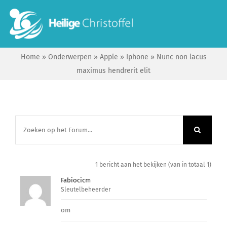
Skip
to
To
content
Na
Home
»
Onderwerpen
»
Apple
»
Iphone
»
Nunc non lacus
Start
maximus hendrerit elit
Wie zijn wij?
Ik zoek …
Contact
1 bericht aan het bekijken (van in totaal 1)
Fabiocicm
Sleutelbeheerder
Bisdom Antwerpen
om