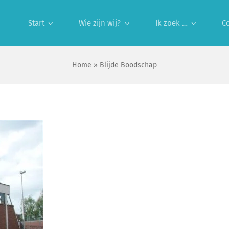
Start
Wie zijn wij?
Ik zoek …
C
Home
»
Blijde Boodschap