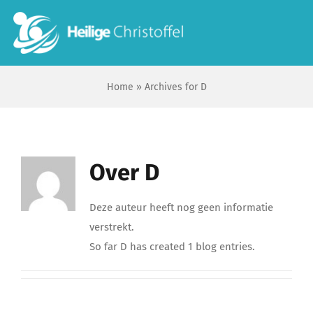
Skip
to
To
content
Na
Home
»
Archives for D
Start
Wie zijn wij?
Over
D
Ik zoek …
Deze auteur heeft nog geen informatie
Contact
verstrekt.
So far D has created 1 blog entries.
Bisdom Antwerpen