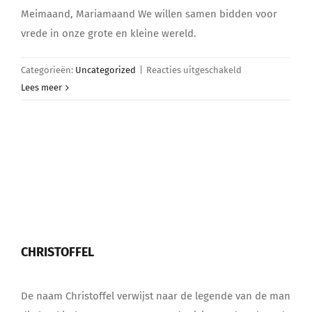
Meimaand, Mariamaand We willen samen bidden voor
vrede in onze grote en kleine wereld.
voor
Categorieën:
Uncategorized
|
Reacties uitgeschakeld
Maria,
Lees meer
Moeder
van
Hoop
en
Vrede
CHRISTOFFEL
De naam Christoffel verwijst naar de legende van de man